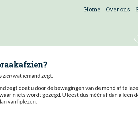
(current)
Home
Over ons
praakafzien?
is
zien
wat iemand zegt.
d zegt doet u door de bewegingen van de mond af te lezen,
 waarin iets wordt gezegd. U leest dus méér af dan alleen 
an van liplezen.