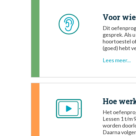
Voor wie
Dit oefenprog
gesprek. Als 
hoortoestel o
(goed) hebt ve
Lees meer...
Hoe werk
Het oefenprog
Lessen 1 t/m 
worden doorl
Daarna volgen